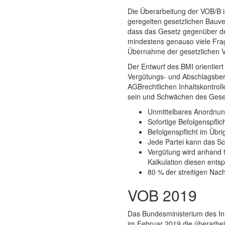
Die Überarbeitung der VOB/B i
geregelten gesetzlichen Bauve
dass das Gesetz gegenüber der 
mindestens genauso viele Frage
Übernahme der gesetzlichen Vo
Der Entwurf des BMI orientier
Vergütungs- und Abschlagsber
AGBrechtlichen Inhaltskontrol
sein und Schwächen des Geset
Unmittelbares Anordnung
Sofortige Befolgenspflic
Befolgenspflicht im Übr
Jede Partei kann das Sc
Vergütung wird anhand t
Kalkulation diesen entsp
80 % der streitigen Nac
VOB 2019
Das Bundesministerium des Inn
im Februar 2019 die überarbei