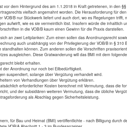
st vor dem Hintergrund des am 1.1.2018 in Kraft getretenen, in den §§
rtragsrechts vielfach angemahnt worden. Die Herausforderung für den 
VOB/B nur Stückwerk liefert und auch dort, wo es Regelungen trifft, n
n aufwirft, wie es sie vermeintlich löst. Insofern würde die inhaltlich 
rschriften in die VOB/B kaum einen Gewinn für die Praxis darstellen.
t sich an zwei Leitplanken: Zum einen sollen das Anordnungsrecht sow
echnung auch unabhängig von der Privilegierung der VOB/B in § 310 
le standhalten können. Zum anderen sollen die Vorschriften praxisorie
zes ausgleichen. Diese Gratwanderung will das BMI mit dem folgende
srecht bleibt erhalten.
ht der Anordnung nur noch bei Eilbedürftigkeit.
igen suspendiert, solange über Vergütung verhandelt wird.
heitern von Verhandlungen über Vergütung erklären.
atsächlich erforderlicher Kosten berechnet mit Vermutung, dass die fo
richt, und der subsidiären weiteren Vermutung, dass die übliche Vergüt
htragsforderung als Abschlag gegen Sicherheitsleistung.
ern, für Bau und Heimat (BMI) veröffentlichte - nach Billigung durch 
tete VOB/A Abschnitt 1 - 3 im Bundesanzeiger.