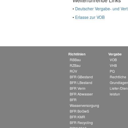
•
Deutscher Vergabe- und Vert
•
Erlasse zur VOB
Richtlinien
Vergabe
RBBau
VOB
RZBau
VHB
RÜV
PQ
BFR GBestand
Rechtliche
BFR LBestand
Grundlagen
BFR Verm
Liefer-/Dien
BFR Abwasser
leistun
BFR
Wasserversorgung
BFR BoGwS
BFR KMR
BFR Recycling