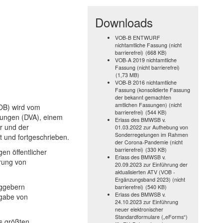
Downloads
VOB-B ENTWURF
nichtamtliche Fassung (nicht
barrierefrei)
(668 KB)
VOB-A 2019 nichtamtliche
Fassung (nicht barrierefrei)
(1,73 MB)
VOB-B 2016 nichtamtliche
Fassung (konsolidierte Fassung
der bekannt gemachten
amtlichen Fassungen) (nicht
OB) wird vom
barrierefrei)
(544 KB)
tungen (DVA), einem
Erlass des BMWSB v.
r und der
01.03.2022 zur Aufhebung von
Sonderregelungen im Rahmen
t und fortgeschrieben.
der Corona-Pandemie (nicht
barrierefrei)
(330 KB)
en öffentlicher
Erlass des BMWSB v.
rung von
20.09.2023 zur Einführung der
aktualisierten ATV (VOB -
Ergänzungsband 2023) (nicht
aggebern
barrierefrei)
(540 KB)
Erlass des BMWSB v.
gabe von
24.10.2023 zur Einführung
neuer elektronischer
Standardformulare („eForms“)
s größten