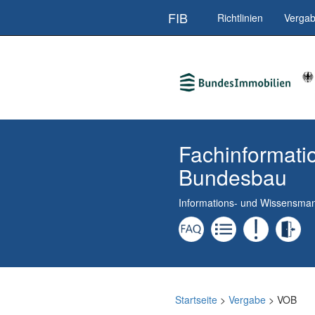
Direkt
FIB
Richtlinien
Verga
zum
Inhalt
Fachinformati
Bundesbau
Informations- und Wissensm
Startseite
>
Vergabe
> VOB