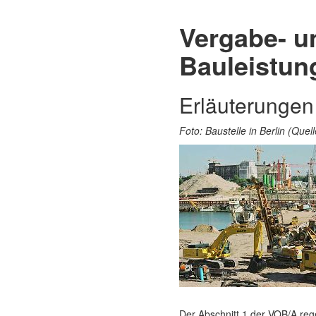
Vergabe- u
Bauleistun
Erläuterungen
Foto: Baustelle in Berlin (Que
Der Abschnitt 1 der VOB/A reg