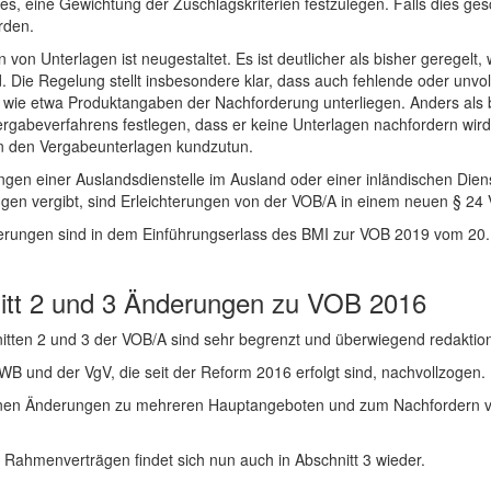
es, eine Gewichtung der Zuschlagskriterien festzulegen. Falls dies ge
rden.
on Unterlagen ist neugestaltet. Es ist deutlicher als bisher geregelt,
. Die Regelung stellt insbesondere klar, dass auch fehlende oder unvol
wie etwa Produktangaben der Nachforderung unterliegen. Anders als b
rgabeverfahrens festlegen, dass er keine Unterlagen nachfordern wird.
n den Vergabeunterlagen kundzutun.
gen einer Auslandsdienstelle im Ausland oder einer inländischen Diens
ngen vergibt, sind Erleichterungen von der VOB/A in einem neuen § 2
nderungen sind in dem Einführungserlass des BMI zur VOB 2019 vom 20
tt 2 und 3 Änderungen zu VOB 2016
tten 2 und 3 der VOB/A sind sehr begrenzt und überwiegend redaktione
 und der VgV, die seit der Reform 2016 erfolgt sind, nachvollzogen.
senen Änderungen zu mehreren Hauptangeboten und zum Nachfordern 
u Rahmenverträgen findet sich nun auch in Abschnitt 3 wieder.