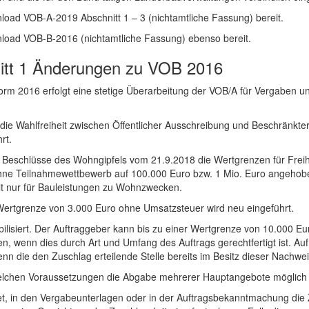
load VOB-A-2019 Abschnitt 1 – 3 (nichtamtliche Fassung) bereit.
nload VOB-B-2016 (nichtamtliche Fassung) ebenso bereit.
tt 1 Änderungen zu VOB 2016
rm 2016 erfolgt eine stetige Überarbeitung der VOB/A für Vergaben un
 die Wahlfreiheit zwischen Öffentlicher Ausschreibung und Beschränkte
rt.
 Beschlüsse des Wohngipfels vom 21.9.2018 die Wertgrenzen für Fre
ne Teilnahmewettbewerb auf 100.000 Euro bzw. 1 Mio. Euro angehobe
ilt nur für Bauleistungen zu Wohnzwecken.
r Wertgrenze von 3.000 Euro ohne Umsatzsteuer wird neu eingeführt.
bilisiert. Der Auftraggeber kann bis zu einer Wertgrenze von 10.000 Eu
, wenn dies durch Art und Umfang des Auftrags gerechtfertigt ist. Auf
nn die den Zuschlag erteilende Stelle bereits im Besitz dieser Nachweis
welchen Voraussetzungen die Abgabe mehrerer Hauptangebote möglich i
tet, in den Vergabeunterlagen oder in der Auftragsbekanntmachung die 