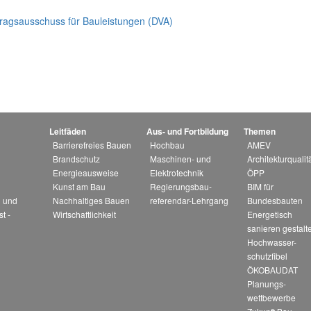
ragsausschuss für Bauleistungen (DVA)
Leitfäden
Aus- und Fortbildung
Themen
Barrierefreies Bauen
Hochbau
AMEV
Brandschutz
Maschinen- und
Architekturqualitä
Energieausweise
Elektrotechnik
ÖPP
Kunst am Bau
Regierungsbau-
BIM für
 und
Nachhaltiges Bauen
referendar-Lehrgang
Bundesbauten
st -
Wirtschaftlichkeit
Energetisch
sanieren gestalt
Hochwasser-
schutzfibel
ÖKOBAUDAT
Planungs-
wettbewerbe