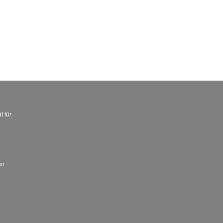
t für
en