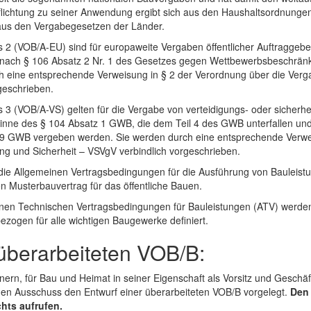
lichtung zu seiner Anwendung ergibt sich aus den Haushaltsordnunge
aus den Vergabegesetzen der Länder.
 2 (VOB/A-EU) sind für europaweite Vergaben öffentlicher Auftraggebe
e nach § 106 Absatz 2 Nr. 1 des Gesetzes gegen Wettbewerbsbeschrä
eine entsprechende Verweisung in § 2 der Verordnung über die Vergab
geschrieben.
 3 (VOB/A-VS) gelten für die Vergabe von verteidigungs- oder sicherhe
Sinne des § 104 Absatz 1 GWB, die dem Teil 4 des GWB unterfallen und 
99 GWB vergeben werden. Sie werden durch eine entsprechende Verwei
g und Sicherheit – VSVgV verbindlich vorgeschrieben.
die Allgemeinen Vertragsbedingungen für die Ausführung von Bauleistu
en Musterbauvertrag für das öffentliche Bauen.
inen Technischen Vertragsbedingungen für Bauleistungen (ATV) werde
ogen für alle wichtigen Baugewerke definiert.
 überarbeiteten VOB/B:
ern, für Bau und Heimat in seiner Eigenschaft als Vorsitz und Geschäf
en Ausschuss den Entwurf einer überarbeiteten VOB/B vorgelegt.
Den 
hts aufrufen.