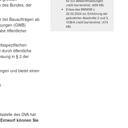
für EU-Bekanntmachungen
n des Bundes, der
(nicht barrierefrei)
(639 KB)
Erlass des BMWSB v.
22.02.2024 zur Einführung der
geänderten Abschnitte 2 und 3,
r bei Bauaufträgen ab
VOB/A (nicht barrierefrei)
(474
nkungen (GWB)
KB)
e öffentlicher
itsspezifischen
durch öffentliche
sung in § 2 der
ngen und bietet einen
n
tsstelle des DVA hat
Entwurf können Sie