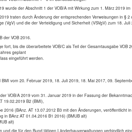
19 wurde der Abschnitt 1 der VOB/A mit Wirkung zum 1. März 2019 im B
 2019 traten durch Änderung der entsprechenden Verweisungen in § 2
äge (VgV) und die der Verteidigung und Sicherheit (VSVgV) zum 18. Juli 
l B der VOB 2016.
nge fort, bis die überarbeitete VOB/C als Teil der Gesamtausgabe VOB 2
Jahres geplant
rlass eingeführt werden.
 BMI vom 20. Februar 2019, 18. Juli 2019, 18. Mai 2017, 09. Septemb
 3 der VOB/A 2019 vom 31. Januar 2019 in der Fassung der Bekanntma
T 19.02.2019 B2 (BMI),
e 2016 (BAnz. AT 13.07.2012 B3 mit den Änderungen, veröffentlicht i
ung in BAnz AT 01.04.2016 B1 2016) (BMUB alt)
UB alt)
 und die für den Bund tätigen Länderbauverwaltungen verbindlich ein